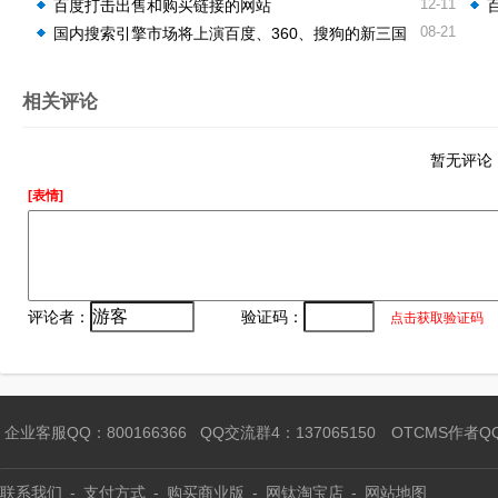
12-11
百度打击出售和购买链接的网站
08-21
国内搜索引擎市场将上演百度、360、搜狗的新三国
演义
相关评论
暂无评论
[表情]
评论者：
验证码：
点击获取验证码
企业客服QQ：800166366
QQ交流群4：137065150
OTCMS作者Q
联系我们
-
支付方式
-
购买商业版
-
网钛淘宝店
-
网站地图