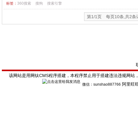
标签：
360搜索
搜狗
搜索引擎
第1/1页 每页10条,共2条
该网站是用网钛CMS程序搭建，本程序禁止用于搭建违法违规网站
阿里旺
微信
：sunshao887766