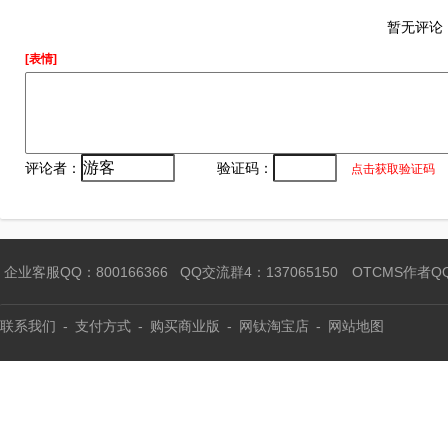
暂无评论
[表情]
评论者：
验证码：
点击获取验证码
企业客服QQ：800166366
QQ交流群4：137065150
OTCMS作者Q
联系我们
-
支付方式
-
购买商业版
-
网钛淘宝店
-
网站地图