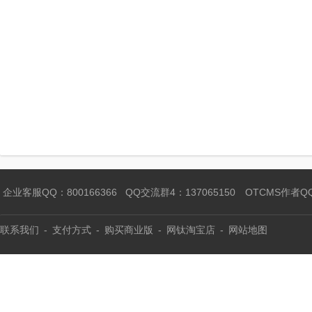
企业客服QQ：800166366
QQ交流群4：137065150
OTCMS作者Q
联系我们
-
支付方式
-
购买商业版
-
网钛淘宝店
-
网站地图