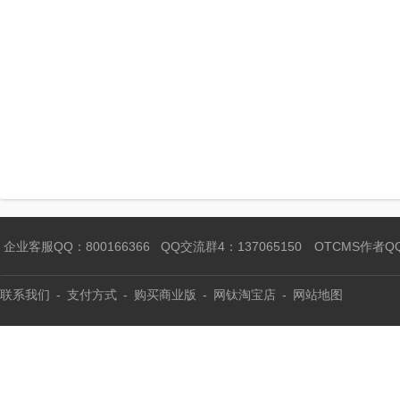
企业客服QQ：800166366
QQ交流群4：137065150
OTCMS作者Q
联系我们
-
支付方式
-
购买商业版
-
网钛淘宝店
-
网站地图