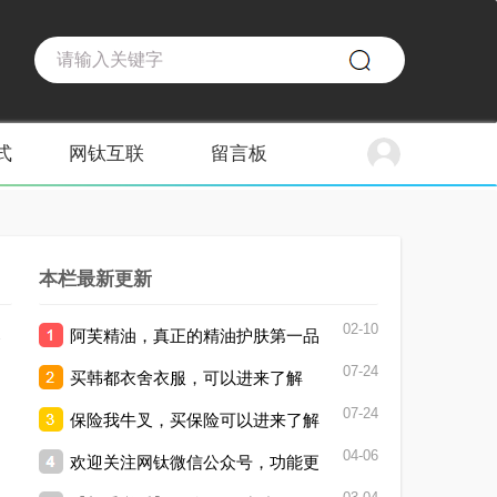
式
网钛互联
留言板
本栏最新更新
02-10
1
阿芙精油，真正的精油护肤第一品
07-24
买韩都衣舍衣服，可以进来了解
牌。
07-24
保险我牛叉，买保险可以进来了解
04-06
欢迎关注网钛微信公众号，功能更