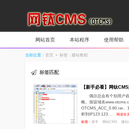
网站首页
本站程序
使用帮助
当前位置：
首页
> 标签：建站教程
标签匹配
【新手必看】网钛CM
偶尔总会有个别用户
略。假设域名www.otcms.
OTCMS_ACC_5.80.r
析到IP123.123....
阅读全文
标签：
新手
网钛CMS
建站