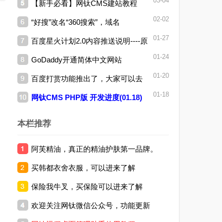
03-04
【新手必看】网钛CMS建站教程
新(04.06)
02-02
“好搜”改名“360搜索”，域名
01-27
百度星火计划2.0内容推送说明----原
为“so.com”
01-24
GoDaddy开通简体中文网站
创文章推送准则
01-20
百度打赏功能推出了，大家可以去
01-18
网钛CMS PHP版 开发进度(01.18)
申请试试~
本栏推荐
阿芙精油，真正的精油护肤第一品牌。
买韩都衣舍衣服，可以进来了解
保险我牛叉，买保险可以进来了解
欢迎关注网钛微信公众号，功能更新