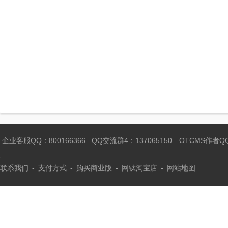
企业客服QQ：800166366
QQ交流群4：137065150
OTCMS作者Q
联系我们
-
支付方式
-
购买商业版
-
网钛淘宝店
-
网站地图