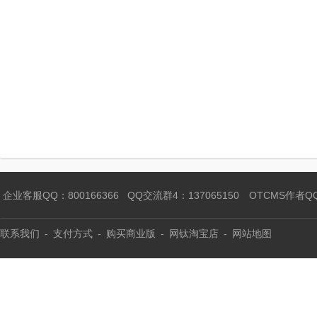
企业客服QQ：800166366
QQ交流群4：137065150
OTCMS作者Q
联系我们
-
支付方式
-
购买商业版
-
网钛淘宝店
-
网站地图