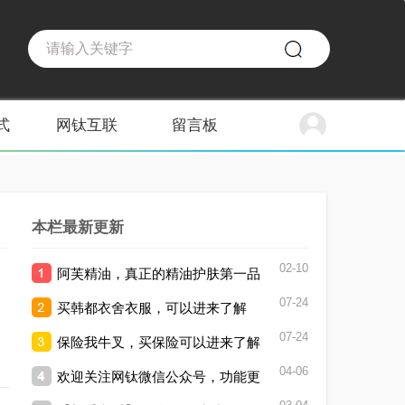
式
网钛互联
留言板
本栏最新更新
02-10
阿芙精油，真正的精油护肤第一品
07-24
买韩都衣舍衣服，可以进来了解
牌。
07-24
保险我牛叉，买保险可以进来了解
04-06
欢迎关注网钛微信公众号，功能更