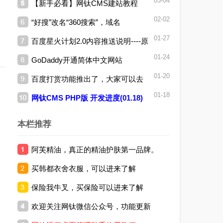
03-04
【新手必看】网钛CMS建站教程
新(04.06)
02-02
“好搜”改名“360搜索”，域名
01-27
百度星火计划2.0内容推送说明----原
为“so.com”
01-24
GoDaddy开通简体中文网站
创文章推送准则
01-20
百度打赏功能推出了，大家可以去
01-18
网钛CMS PHP版 开发进度(01.18)
申请试试~
本栏推荐
阿芙精油，真正的精油护肤第一品牌。
买韩都衣舍衣服，可以进来了解
保险我牛叉，买保险可以进来了解
欢迎关注网钛微信公众号，功能更新