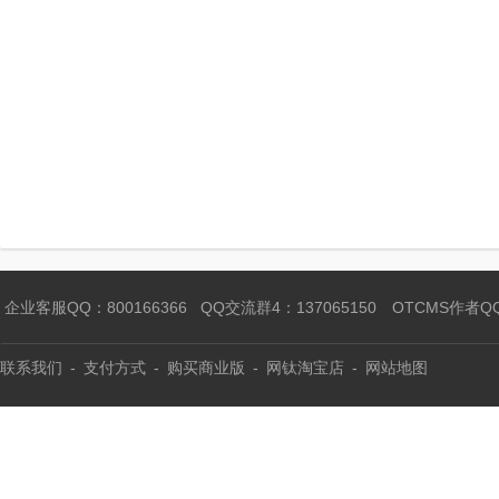
企业客服QQ：800166366
QQ交流群4：137065150
OTCMS作者Q
联系我们
-
支付方式
-
购买商业版
-
网钛淘宝店
-
网站地图