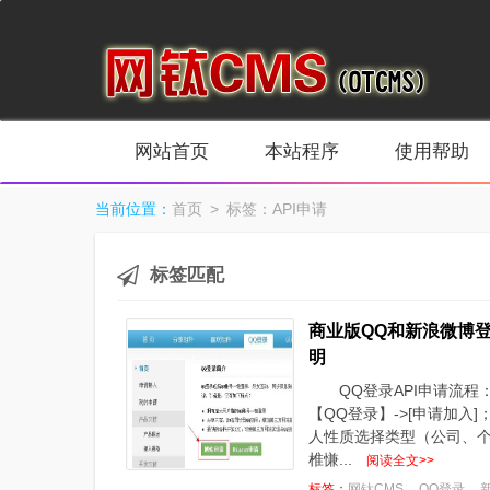
网站首页
本站程序
使用帮助
当前位置：
首页
> 标签：API申请
标签匹配
商业版QQ和新浪微博登
明
QQ登录API申请流程：进入
【QQ登录】->[申请加
人性质选择类型（公司、
椎慊...
阅读全文>>
标签：
网钛CMS
QQ登录