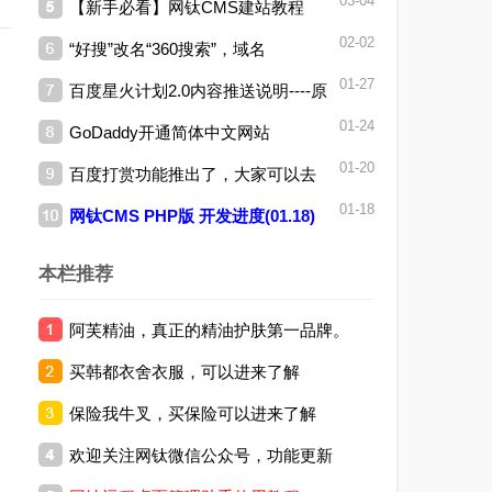
03-04
【新手必看】网钛CMS建站教程
新(04.06)
02-02
“好搜”改名“360搜索”，域名
01-27
百度星火计划2.0内容推送说明----原
为“so.com”
01-24
GoDaddy开通简体中文网站
创文章推送准则
01-20
百度打赏功能推出了，大家可以去
01-18
网钛CMS PHP版 开发进度(01.18)
申请试试~
本栏推荐
阿芙精油，真正的精油护肤第一品牌。
买韩都衣舍衣服，可以进来了解
保险我牛叉，买保险可以进来了解
欢迎关注网钛微信公众号，功能更新