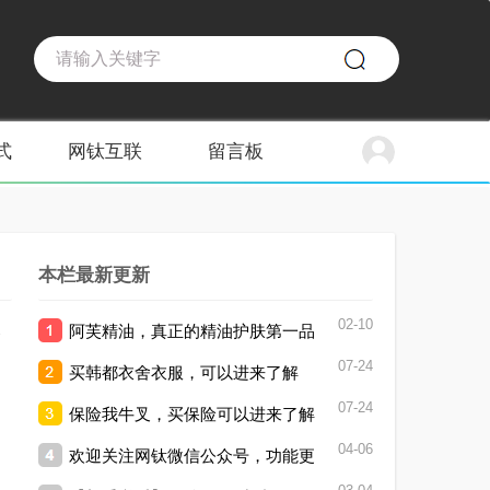
式
网钛互联
留言板
本栏最新更新
02-10
1
阿芙精油，真正的精油护肤第一品
07-24
买韩都衣舍衣服，可以进来了解
牌。
07-24
保险我牛叉，买保险可以进来了解
04-06
欢迎关注网钛微信公众号，功能更