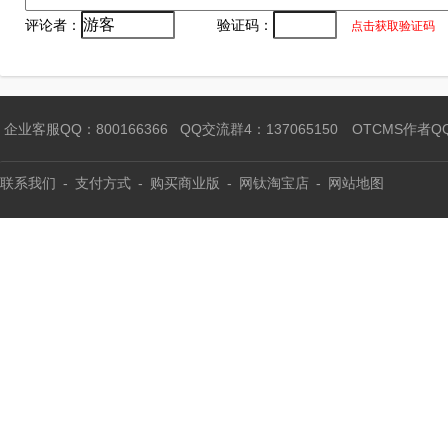
评论者：
验证码：
点击获取验证码
企业客服QQ：800166366
QQ交流群4：137065150
OTCMS作者Q
联系我们
-
支付方式
-
购买商业版
-
网钛淘宝店
-
网站地图