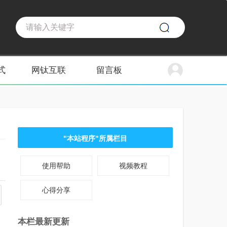
式
网钛互联
留言板
"本站程序"所属栏目
使用帮助
视频教程
心得分享
本栏最新更新