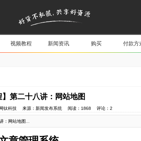
视频教程
新闻资讯
购买
付款方
教程】第二十八讲：网站地图
2 作者：网钛科技 来源：新闻发布系统 阅读：
1868
评论：
2
：网站地图...
文章管理系统