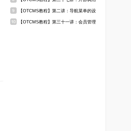
【OTCMS教程】第二讲：导航菜单的设
【OTCMS教程】第三十一讲：会员管理
置